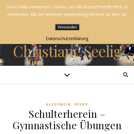
Diese Seite verwendet Cookies, um die Nutzerfreundlichkeit zu
Blog |
verbessern. Mit der weiteren Verwendung stimmst du dem zu.
Verstanden
Dressurausbildung
Datenschutzerklärung
Christiane Seelig
,
ALLGEMEIN
PFERD
Schulterherein –
Gymnastische Übungen